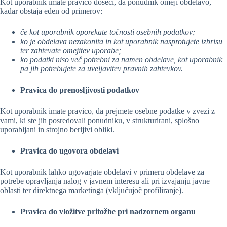
Kot uporabnik imate pravico doseči, da ponudnik omeji obdelavo,
kadar obstaja eden od primerov:
če kot uporabnik oporekate točnosti osebnih podatkov;
ko je obdelava nezakonita in kot uporabnik nasprotujete izbrisu
ter zahtevate omejitev uporabe;
ko podatki niso več potrebni za namen obdelave, kot uporabnik
pa jih potrebujete za uveljavitev pravnih zahtevkov.
Pravica do prenosljivosti podatkov
Kot uporabnik imate pravico, da prejmete osebne podatke v zvezi z
vami, ki ste jih posredovali ponudniku, v strukturirani, splošno
uporabljani in strojno berljivi obliki.
Pravica do ugovora obdelavi
Kot uporabnik lahko ugovarjate obdelavi v primeru obdelave za
potrebe opravljanja nalog v javnem interesu ali pri izvajanju javne
oblasti ter direktnega marketinga (vključujoč profiliranje).
Pravica do vložitve pritožbe pri nadzornem organu