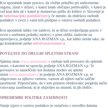
Kot uporabnik imate pravico, da vložite pritožbo pri nadzornemu
organu, zlasti v državi, v kateri imate običajno prebivališče, v kateri je
vaš kraj dela ali v kateri je domnevno prišlo do kršitve (v Sloveniji je
to
Informacijski pooblaščenec
), če menite, da obdelava osebnih
podatkov v zvezi z vami krši predpise o varstvu osebnih podatkov.
Kot uporabnik lahko vse zahteve, ki se tičejo uveljavljanja pravic v
zvezi z osebnimi podatki, naslovi, v pisni obliki, naslovite na
upravljavca, podjetje ANA ROZMAN s.p., kar lahko storite tako, da
ga kontaktirate preko
info@anarozman.si
.
POVEZAVE DO DRUGIH SPLETNIH STRANI
Spletna stran
www.anarozman.si
vsebuje tudi povezave do spletnih
strani, s katerimi ne upravlja podjetje ANA ROZMAN s.p. Te
povezave so nameščene kot dodatna storitev na spletni
strani
www.anarozman.si
in podjetje ANA ROZMAN s.p. ni
odgovorno za njihovo vsebino, varnost ali njihov način zaščite
zasebnosti. Priporočamo, da v tem primeru obiskovalec pregleda način
varovanja zasebnosti, ki je objavljen na straneh, ki jih obišče.
SPREMEMBE POLITIKE ZASEBNOSTI
Stanje izjave o varstvu podatkov je označeno z navedbo datuma