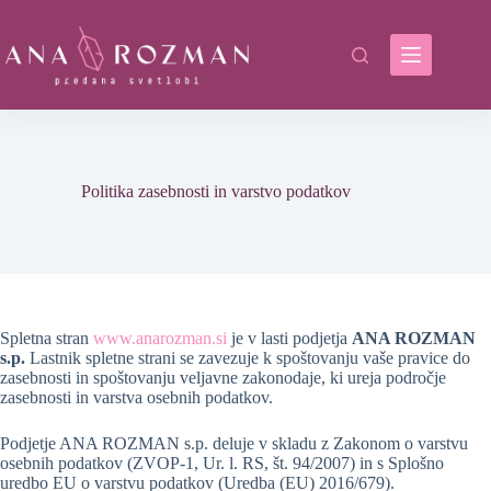
Skip
to
content
Politika zasebnosti in varstvo podatkov
Spletna stran
www.anarozman.si
je v lasti podjetja
ANA ROZMAN
s.p.
Lastnik spletne strani se zavezuje k spoštovanju vaše pravice do
zasebnosti in spoštovanju veljavne zakonodaje, ki ureja področje
zasebnosti in varstva osebnih podatkov.
Podjetje ANA ROZMAN s.p. deluje v skladu z Zakonom o varstvu
osebnih podatkov (ZVOP-1, Ur. l. RS, št. 94/2007) in s Splošno
uredbo EU o varstvu podatkov (Uredba (EU) 2016/679).