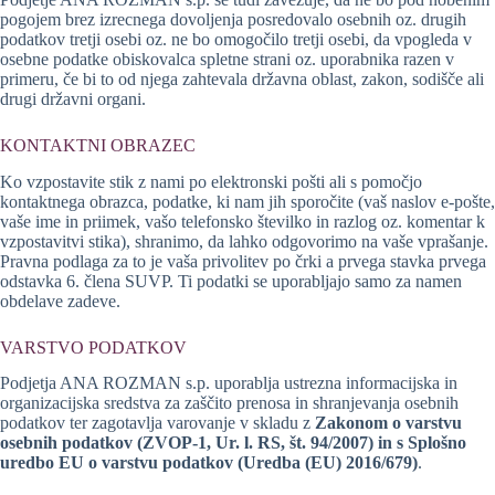
pogojem brez izrecnega dovoljenja posredovalo osebnih oz. drugih
podatkov tretji osebi oz. ne bo omogočilo tretji osebi, da vpogleda v
osebne podatke obiskovalca spletne strani oz. uporabnika razen v
primeru, če bi to od njega zahtevala državna oblast, zakon, sodišče ali
drugi državni organi.
KONTAKTNI OBRAZEC
Ko vzpostavite stik z nami po elektronski pošti ali s pomočjo
kontaktnega obrazca, podatke, ki nam jih sporočite (vaš naslov e-pošte,
vaše ime in priimek, vašo telefonsko številko in razlog oz. komentar k
vzpostavitvi stika), shranimo, da lahko odgovorimo na vaše vprašanje.
Pravna podlaga za to je vaša privolitev po črki a prvega stavka prvega
odstavka 6. člena SUVP. Ti podatki se uporabljajo samo za namen
obdelave zadeve.
VARSTVO PODATKOV
Podjetja ANA ROZMAN s.p. uporablja ustrezna informacijska in
organizacijska sredstva za zaščito prenosa in shranjevanja osebnih
podatkov ter zagotavlja varovanje v skladu z
Zakonom o varstvu
osebnih podatkov (ZVOP-1, Ur. l. RS, št. 94/2007) in s Splošno
uredbo EU o varstvu podatkov (Uredba (EU) 2016/679)
.