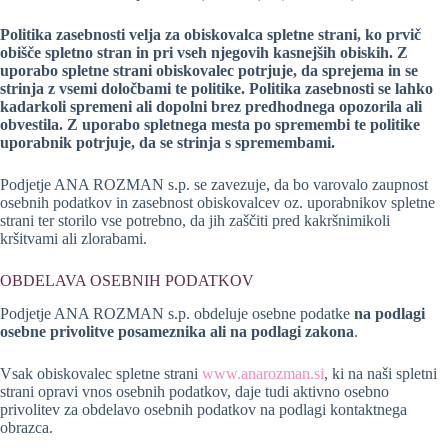
Politika zasebnosti velja za obiskovalca spletne strani, ko prvič
obišče spletno stran in pri vseh njegovih kasnejših obiskih. Z
uporabo spletne strani obiskovalec potrjuje, da sprejema in se
strinja z vsemi določbami te politike. Politika zasebnosti se lahko
kadarkoli spremeni ali dopolni brez predhodnega opozorila ali
obvestila. Z uporabo spletnega mesta po spremembi te politike
uporabnik potrjuje, da se strinja s spremembami.
Podjetje ANA ROZMAN s.p. se zavezuje, da bo varovalo zaupnost
osebnih podatkov in zasebnost obiskovalcev oz. uporabnikov spletne
strani ter storilo vse potrebno, da jih zaščiti pred kakršnimikoli
kršitvami ali zlorabami.
OBDELAVA OSEBNIH PODATKOV
Podjetje ANA ROZMAN s.p. obdeluje osebne podatke
na podlagi
osebne privolitve posameznika ali na podlagi zakona
.
Vsak obiskovalec spletne strani
www.anarozman.si
, ki na naši spletni
strani opravi vnos osebnih podatkov, daje tudi aktivno osebno
privolitev za obdelavo osebnih podatkov na podlagi kontaktnega
obrazca.