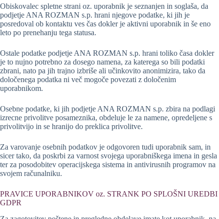
Obiskovalec spletne strani oz. uporabnik je seznanjen in soglaša, da
podjetje ANA ROZMAN s.p. hrani njegove podatke, ki jih je
posredoval ob kontaktu ves čas dokler je aktivni uporabnik in še eno
leto po prenehanju tega statusa.
Ostale podatke podjetje ANA ROZMAN s.p. hrani toliko časa dokler
je to nujno potrebno za dosego namena, za katerega so bili podatki
zbrani, nato pa jih trajno izbriše ali učinkovito anonimizira, tako da
določenega podatka ni več mogoče povezati z določenim
uporabnikom.
Osebne podatke, ki jih podjetje ANA ROZMAN s.p. zbira na podlagi
izrecne privolitve posameznika, obdeluje le za namene, opredeljene s
privolitvijo in se hranijo do preklica privolitve.
Za varovanje osebnih podatkov je odgovoren tudi uporabnik sam, in
sicer tako, da poskrbi za varnost svojega uporabniškega imena in gesla
ter za posodobitev operacijskega sistema in antivirusnih programov na
svojem računalniku.
PRAVICE UPORABNIKOV oz. STRANK PO SPLOŠNI UREDBI
GDPR
Za zagotovitev poštene in pregledne obdelave imate kot uporabnik, na