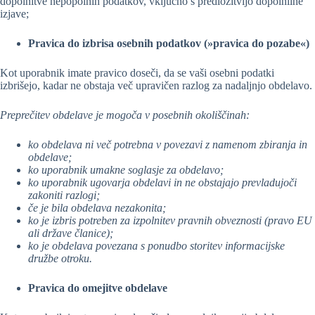
dopolnitve nepopolnih podatkov, vključno s predložitvijo dopolnilne
izjave;
Pravica do izbrisa osebnih podatkov (»pravica do pozabe«)
Kot uporabnik imate pravico doseči, da se vaši osebni podatki
izbrišejo, kadar ne obstaja več upravičen razlog za nadaljnjo obdelavo.
Preprečitev obdelave je mogoča v posebnih okoliščinah:
ko obdelava ni več potrebna v povezavi z namenom zbiranja in
obdelave;
ko uporabnik umakne soglasje za obdelavo;
ko uporabnik ugovarja obdelavi in ne obstajajo prevladujoči
zakoniti razlogi;
če je bila obdelava nezakonita;
ko je izbris potreben za izpolnitev pravnih obveznosti (pravo EU
ali države članice);
ko je obdelava povezana s ponudbo storitev informacijske
družbe otroku.
Pravica do omejitve obdelave