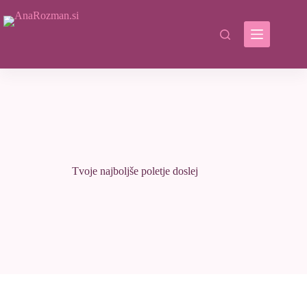
Skip
to
content
Tvoje najboljše poletje doslej