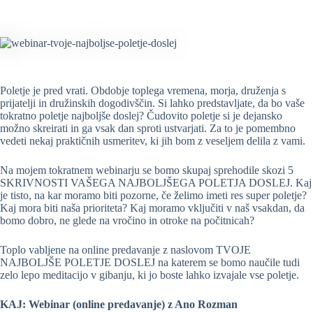
Poletje je pred vrati. Obdobje toplega vremena, morja, druženja s
prijatelji in družinskih dogodivščin. Si lahko predstavljate, da bo vaše
tokratno poletje najboljše doslej? Čudovito poletje si je dejansko
možno skreirati in ga vsak dan sproti ustvarjati. Za to je pomembno
vedeti nekaj praktičnih usmeritev, ki jih bom z veseljem delila z vami.
Na mojem tokratnem webinarju se bomo skupaj sprehodile skozi 5
SKRIVNOSTI VAŠEGA NAJBOLJŠEGA POLETJA DOSLEJ. Kaj
je tisto, na kar moramo biti pozorne, če želimo imeti res super poletje?
Kaj mora biti naša prioriteta? Kaj moramo vključiti v naš vsakdan, da
bomo dobro, ne glede na vročino in otroke na počitnicah?
Toplo vabljene na online predavanje z naslovom TVOJE
NAJBOLJŠE POLETJE DOSLEJ na katerem se bomo naučile tudi
zelo lepo meditacijo v gibanju, ki jo boste lahko izvajale vse poletje.
KAJ: Webinar (online predavanje) z Ano Rozman