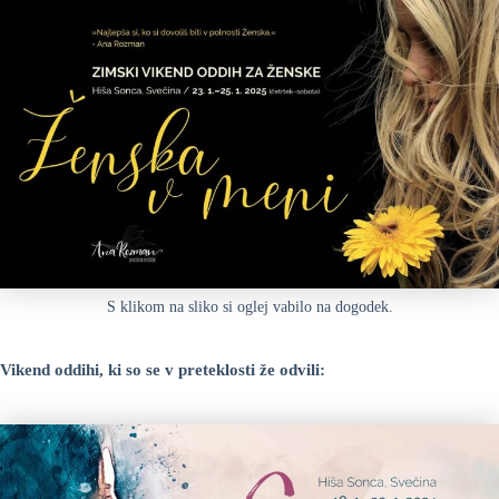
S klikom na sliko si oglej vabilo na dogodek.
Vikend oddihi, ki so se v preteklosti že odvili: