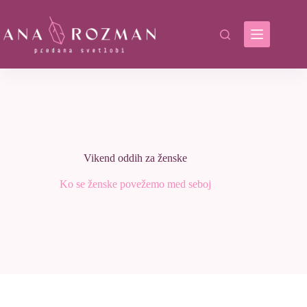
Skip
to
content
Vikend oddih za ženske
Ko se ženske povežemo med seboj