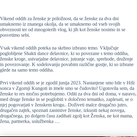
Vikend oddih za ženske je priložnost, da se ženske za dva dni
umaknemo iz znanega okolja, da se umaknemo od vseh svojih
obveznosti ter od mnogoterih vlog, ki jih kot ženske nosimo in se
posvetimo sebi.
Vsak vikend oddih poteka na skrbno izbrano temo. Vključuje
poglobljene Shakti dance delavnice, ki so povezane s temo oddiha,
ženske kroge, ustvarjalne delavnice, jutranje vaje, sprehode, druženje
in povezovanje. K sodelovanju povabim različne gostje, ki so izbrane
glede na samo temo oddiha.
Prvi vikend oddih se je zgodil junija 2023. Nastanjene smo bile v Hiši
sonca v Zgornji Kungoti in imele smo se čudovito! Ugotovila sem, da
ženske to res močno potrebujemo. Oditi za dva dni od doma, v naravo,
med druge ženske in se poglobiti v določeno tematiko, zaplesati, se o
njej pogovarjati v ženskem krogu.. Doživeti malce drugačno jutro,
drugačen zajtrk, spoznati zanimive ženske, izkusiti nekaj novega,
drugačnega, po dolgem času zadihati zgolj kot Ženska, ne kot mama,
žena, partnerka, uslužbenka …