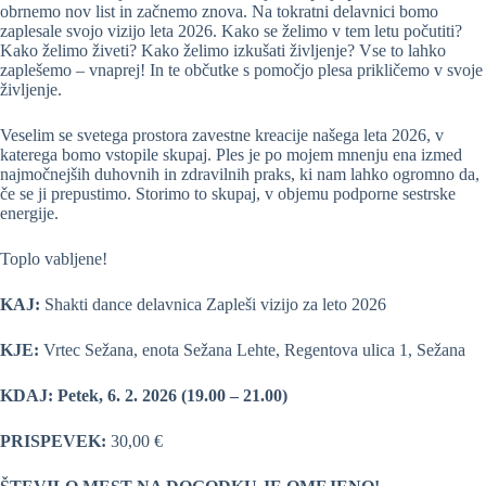
obrnemo nov list in začnemo znova. Na tokratni delavnici bomo
zaplesale svojo vizijo leta 2026. Kako se želimo v tem letu počutiti?
Kako želimo živeti? Kako želimo izkušati življenje? Vse to lahko
zaplešemo – vnaprej! In te občutke s pomočjo plesa prikličemo v svoje
življenje.
Veselim se svetega prostora zavestne kreacije našega leta 2026, v
katerega bomo vstopile skupaj. Ples je po mojem mnenju ena izmed
najmočnejših duhovnih in zdravilnih praks, ki nam lahko ogromno da,
če se ji prepustimo. Storimo to skupaj, v objemu podporne sestrske
energije.
Toplo vabljene!
KAJ:
Shakti dance delavnica Zapleši vizijo za leto 2026
KJE:
Vrtec Sežana, enota Sežana Lehte, Regentova ulica 1, Sežana
KDAJ: Petek, 6. 2. 2026 (19.00 – 21.00)
PRISPEVEK:
30,00 €