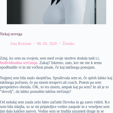
Nekaj novega
Ana Rozman
08. 04. 2026
Ženska
Zdaj, ko sem na svojem, sem med svoje storitve dodala tudi t.i.
Individualna srečanja
. Zakaj? Iskreno, zato, ker ste me k temu
spodbudile vi in mi večkrat pisale, če kaj takšnega ponujam.
Najprej sem bila malo skeptična. Spraševala sem se, če sploh lahko kaj
takšnega počnem, če pa nisem terapevt ali coach. Potem pa sem
perspektivo obrnila. OK, to res nisem, ampak kaj pa sem? In ali je to
“dovolj”, da lahko ponudim takšna srečanja?
Od nekdaj sem znala zelo hitro začutiti človeka in ga zares videti. Ko
sem bila mlajša, so se mi prijateljice vedno zaupale in z veseljem sem
jim dala kakšen nasvet. Vedno sem se trudila razumeti druge in se