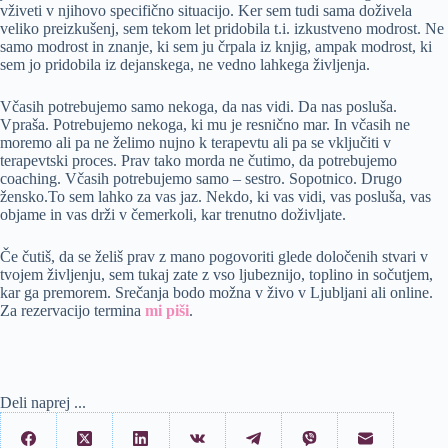
vživeti v njihovo specifično situacijo. Ker sem tudi sama doživela
veliko preizkušenj, sem tekom let pridobila t.i. izkustveno modrost. Ne
samo modrost in znanje, ki sem ju črpala iz knjig, ampak modrost, ki
sem jo pridobila iz dejanskega, ne vedno lahkega življenja.
Včasih potrebujemo samo nekoga, da nas vidi. Da nas posluša.
Vpraša. Potrebujemo nekoga, ki mu je resnično mar. In včasih ne
moremo ali pa ne želimo nujno k terapevtu ali pa se vključiti v
terapevtski proces. Prav tako morda ne čutimo, da potrebujemo
coaching. Včasih potrebujemo samo – sestro. Sopotnico. Drugo
žensko.To sem lahko za vas jaz. Nekdo, ki vas vidi, vas posluša, vas
objame in vas drži v čemerkoli, kar trenutno doživljate.
Če čutiš, da se želiš prav z mano pogovoriti glede določenih stvari v
tvojem življenju, sem tukaj zate z vso ljubeznijo, toplino in sočutjem,
kar ga premorem. Srečanja bodo možna v živo v Ljubljani ali online.
Za rezervacijo termina
mi piši
.
Deli naprej ...