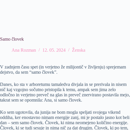
Samo človek
Ana Rozman
12. 05. 2024
Ženska
V zadnjem času spet (in verjetno že milijontič v življenju) sprejemam
dejstvo, da sem “samo človek”.
Danes, ko sta v arboretumu tamaledva divjala in se prerivala in nisem
nič kaj vzgojno sočutno pristopila k temu, ampak sem jima zelo
odločno in verjetno preveč na glas in preveč znervirano postavila mejo,
takrat sem se opomnila: Ana, si samo človek.
Ko sem ugotovila, da junija ne bom mogla speljati svojega vikend
oddiha, ker enostavno nimam energije zanj, mi je postalo jasno kot beli
dan – sem samo človek. Človek, ki nima neomejeno količino energije.
Človek, ki se tudi sesuje in nima nič za dat drugim. Človek, ki po tem,