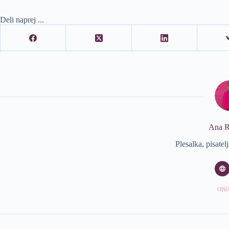
Deli naprej ...
Ana 
Plesalka, pisatel
OBJA