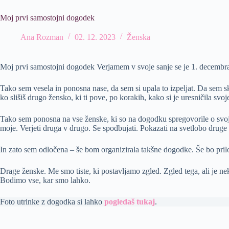
Moj prvi samostojni dogodek
Ana Rozman
02. 12. 2023
Ženska
Moj prvi samostojni dogodek Verjamem v svoje sanje se je 1. decembra 
Tako sem vesela in ponosna nase, da sem si upala to izpeljat. Da sem sk
ko slišiš drugo žensko, ki ti pove, po korakih, kako si je uresničila svo
Tako sem ponosna na vse ženske, ki so na dogodku spregovorile o svoji
moje. Verjeti druga v drugo. Se spodbujati. Pokazati na svetlobo druge ž
In zato sem odločena – še bom organizirala takšne dogodke. Še bo pri
Drage ženske. Me smo tiste, ki postavljamo zgled. Zgled tega, ali je n
Bodimo vse, kar smo lahko.
Foto utrinke z dogodka si lahko
pogledaš tukaj
.