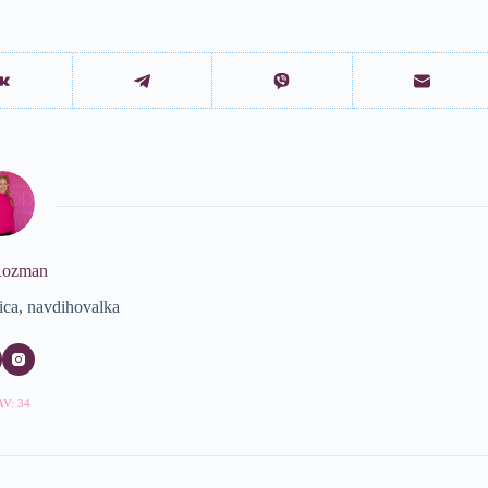
Rozman
jica, navdihovalka
V: 34