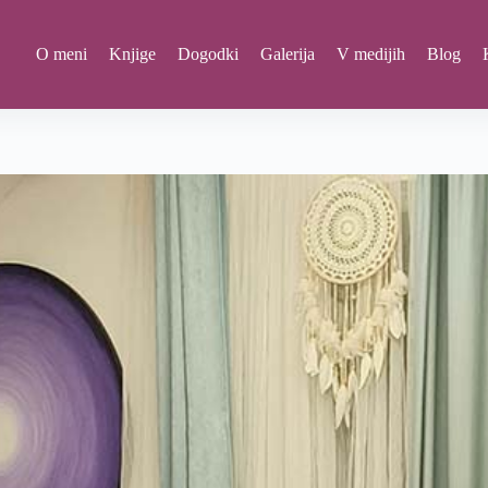
O meni
Knjige
Dogodki
Galerija
V medijih
Blog