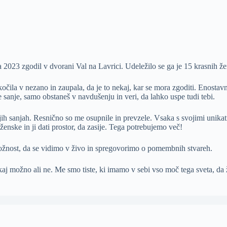
2023 zgodil v dvorani Val na Lavrici. Udeležilo se ga je 15 krasnih že
očila v nezano in zaupala, da je to nekaj, kar se mora zgoditi. Enostav
je sanje, samo obstaneš v navdušenju in veri, da lahko uspe tudi tebi.
h sanjah. Resnično so me osupnile in prevzele. Vsaka s svojimi unikatn
enske in ji dati prostor, da zasije. Tega potrebujemo več!
ložnost, da se vidimo v živo in spregovorimo o pomembnih stvareh.
ekaj možno ali ne. Me smo tiste, ki imamo v sebi vso moč tega sveta, d